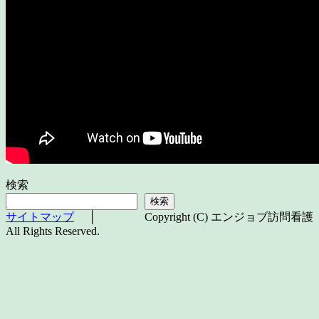
検索
検索
サイトマップ
│ Copyright (C) エンジョブ訪問看護
All Rights Reserved.